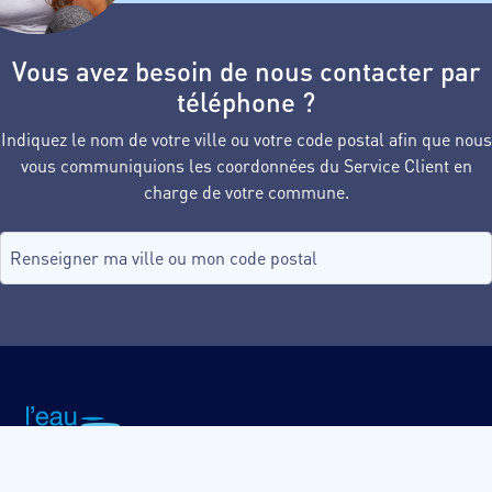
Vous avez besoin de nous contacter par
téléphone ?
Indiquez le nom de votre ville ou votre code postal afin que nous
vous communiquions les coordonnées du Service Client en
charge de votre commune.
Recherche de commune, tapez dans le champ puis sélectionnez d
aucune commune
Site institutionnel L'eau du
Acceo